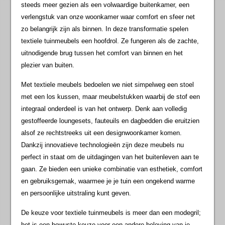
steeds meer gezien als een volwaardige buitenkamer, een
verlengstuk van onze woonkamer waar comfort en sfeer net
zo belangrijk zijn als binnen. In deze transformatie spelen
textiele tuinmeubels een hoofdrol. Ze fungeren als de zachte,
uitnodigende brug tussen het comfort van binnen en het
plezier van buiten.
Met textiele meubels bedoelen we niet simpelweg een stoel
met een los kussen, maar meubelstukken waarbij de stof een
integraal onderdeel is van het ontwerp. Denk aan volledig
gestoffeerde loungesets, fauteuils en dagbedden die eruitzien
alsof ze rechtstreeks uit een designwoonkamer komen.
Dankzij innovatieve technologieën zijn deze meubels nu
perfect in staat om de uitdagingen van het buitenleven aan te
gaan. Ze bieden een unieke combinatie van esthetiek, comfort
en gebruiksgemak, waarmee je je tuin een ongekend warme
en persoonlijke uitstraling kunt geven.
De keuze voor textiele tuinmeubels is meer dan een modegril;
het is een bewuste keuze voor een andere beleving van je