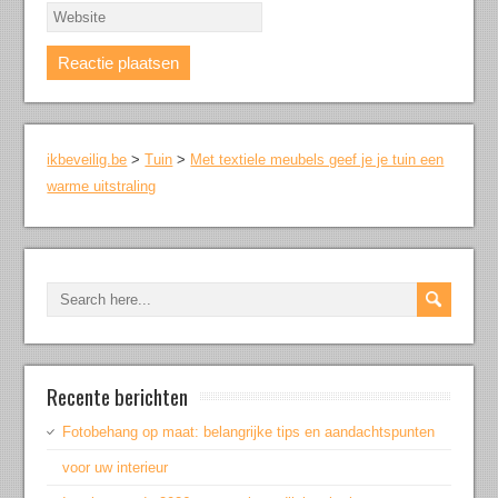
ikbeveilig.be
>
Tuin
>
Met textiele meubels geef je je tuin een
warme uitstraling
Recente berichten
Fotobehang op maat: belangrijke tips en aandachtspunten
voor uw interieur