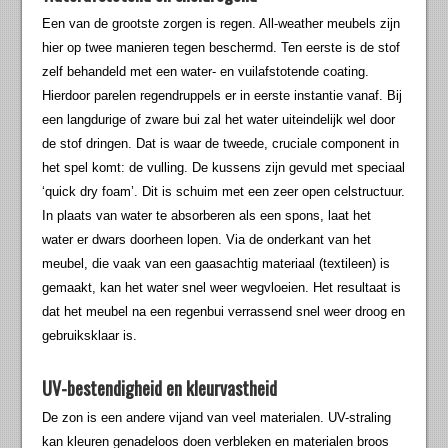
Een van de grootste zorgen is regen. All-weather meubels zijn
hier op twee manieren tegen beschermd. Ten eerste is de stof
zelf behandeld met een water- en vuilafstotende coating.
Hierdoor parelen regendruppels er in eerste instantie vanaf. Bij
een langdurige of zware bui zal het water uiteindelijk wel door
de stof dringen. Dat is waar de tweede, cruciale component in
het spel komt: de vulling. De kussens zijn gevuld met speciaal
‘quick dry foam’. Dit is schuim met een zeer open celstructuur.
In plaats van water te absorberen als een spons, laat het
water er dwars doorheen lopen. Via de onderkant van het
meubel, die vaak van een gaasachtig materiaal (textileen) is
gemaakt, kan het water snel weer wegvloeien. Het resultaat is
dat het meubel na een regenbui verrassend snel weer droog en
gebruiksklaar is.
UV-bestendigheid en kleurvastheid
De zon is een andere vijand van veel materialen. UV-straling
kan kleuren genadeloos doen verbleken en materialen broos