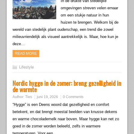
In de drukte van stedelijke
omgevingen streven velen ernaar
om een stukje natuur in hun
huizen te brengen. Welkom bij de
wereld van stedelijk plant ouderschap, een trend die zowel
milieuvriendelijk als visueel aantrekkelijk is. Maar, hoe kun je
deze…
READ MORE
Lifestyle
Nordic hygge in de zomer: breng gezelligheid in
de warmte
Author:
Ties
juni 19, 2026
0 Comments
“Hygge” is een Deens woord dat gezelligheid en comfort
betekent, en dat brengt meestal beelden van knusse dekens
en warme chocolademelk naar boven. Maar hygge kan net zo
goed in de zomer worden beleefd, zelfs in warmere
temperaturen. Voor een…