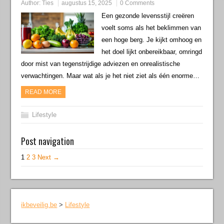
Author:
Ties
augustus 15, 2025
0 Comments
Een gezonde levensstijl creëren
voelt soms als het beklimmen van
een hoge berg. Je kijkt omhoog en
het doel lijkt onbereikbaar, omringd
door mist van tegenstrijdige adviezen en onrealistische
verwachtingen. Maar wat als je het niet ziet als één enorme…
READ MORE
Lifestyle
Post navigation
1
2
3
Next →
ikbeveilig.be
>
Lifestyle