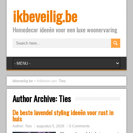
ikbeveilig.be
Homedecor ideeën voor een luxe woonervaring
ikbeveilig.be
>
Artikelen per:
Ties
Author Archive:
Ties
De beste lavendel styling ideeën voor rust in
huis
Author:
Ties
augustus 5, 2026
0 Comments