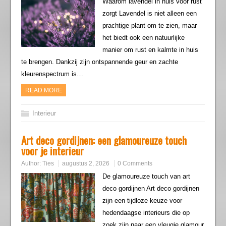
Waarom lavendel in huis voor rust
zorgt Lavendel is niet alleen een
prachtige plant om te zien, maar
het biedt ook een natuurlijke
manier om rust en kalmte in huis
te brengen. Dankzij zijn ontspannende geur en zachte
kleurenspectrum is…
READ MORE
Interieur
Art deco gordijnen: een glamoureuze touch
voor je interieur
Author:
Ties
augustus 2, 2026
0 Comments
De glamoureuze touch van art
deco gordijnen Art deco gordijnen
zijn een tijdloze keuze voor
hedendaagse interieurs die op
zoek zijn naar een vleugje glamour