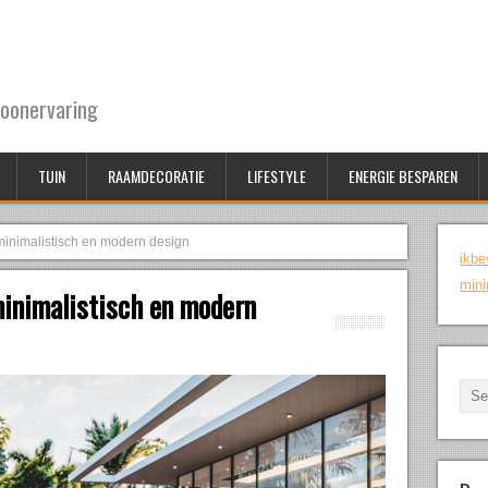
oonervaring
TUIN
RAAMDECORATIE
LIFESTYLE
ENERGIE BESPAREN
minimalistisch en modern design
ikbe
mini
minimalistisch en modern