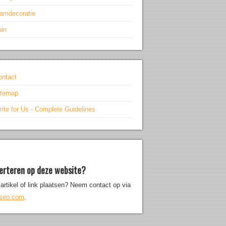
aamdecoratie
uin
ontact
itemap
ite for Us - Complete Guidelines
erteren op deze website?
artikel of link plaatsen? Neem contact op via
iseo.com
.