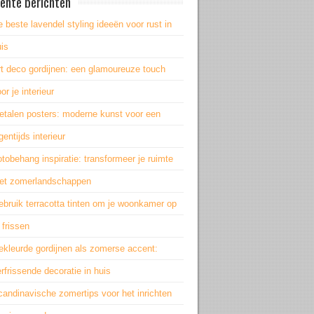
ente berichten
 beste lavendel styling ideeën voor rust in
is
rt deco gordijnen: een glamoureuze touch
or je interieur
etalen posters: moderne kunst voor een
gentijds interieur
tobehang inspiratie: transformeer je ruimte
et zomerlandschappen
bruik terracotta tinten om je woonkamer op
 frissen
ekleurde gordijnen als zomerse accent:
rfrissende decoratie in huis
andinavische zomertips voor het inrichten