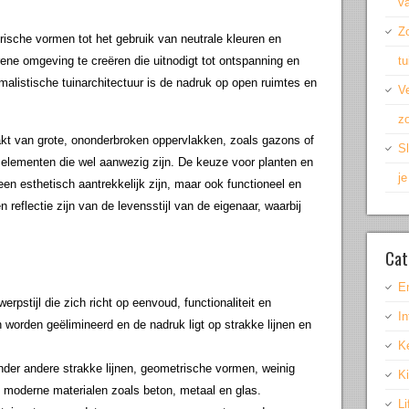
v
Z
rische vormen tot het gebruik van neutrale kleuren en
rene omgeving te creëren die uitnodigt tot ontspanning en
t
malistische tuinarchitectuur is de nadruk op open ruimtes en
Ve
zo
akt van grote, ononderbroken oppervlakken, zoals gazons of
Sl
 elementen die wel aanwezig zijn. De keuze voor planten en
j
een esthetisch aantrekkelijk zijn, maar ook functioneel en
reflectie zijn van de levensstijl van de eigenaar, waarbij
Cat
E
erpstijl die zich richt op eenvoud, functionaliteit en
In
 worden geëlimineerd en de nadruk ligt op strakke lijnen en
K
der andere strakke lijnen, geometrische vormen, weinig
K
 moderne materialen zoals beton, metaal en glas.
Li