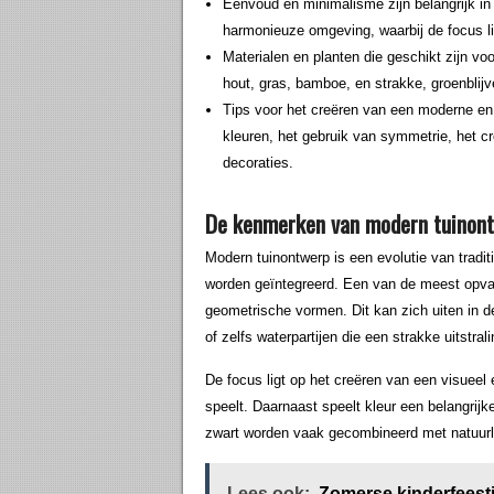
Eenvoud en minimalisme zijn belangrijk i
harmonieuze omgeving, waarbij de focus lig
Materialen en planten die geschikt zijn vo
hout, gras, bamboe, en strakke, groenbli
Tips voor het creëren van een moderne en 
kleuren, het gebruik van symmetrie, het c
decoraties.
De kenmerken van modern tuinon
Modern tuinontwerp is een evolutie van tradi
worden geïntegreerd. Een van de meest opval
geometrische vormen. Dit kan zich uiten in
of zelfs waterpartijen die een strakke uitstral
De focus ligt op het creëren van een visueel 
speelt. Daarnaast speelt kleur een belangrijke
zwart worden vaak gecombineerd met natuurli
Lees ook:
Zomerse kinderfeest