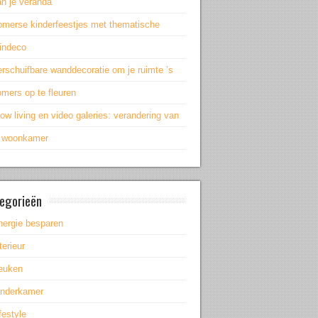
an je veranda
omerse kinderfeestjes met thematische
uindeco
rschuifbare wanddecoratie om je ruimte ’s
mers op te fleuren
ow living en video galeries: verandering van
e woonkamer
egorieën
nergie besparen
terieur
euken
inderkamer
festyle