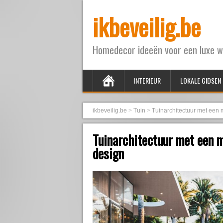
ikbeveilig.be
Homedecor ideeën voor een luxe w
INTERIEUR
LOKALE GIDSEN
ikbeveilig.be
>
Tuin
>
Tuinarchitectuur met een 
Tuinarchitectuur met een 
design