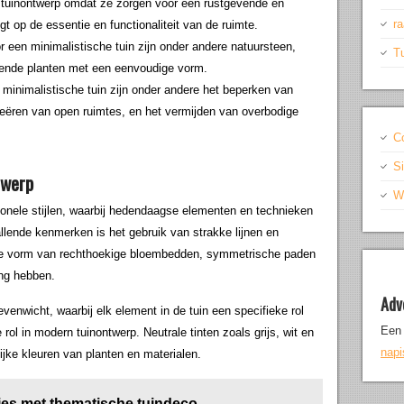
n tuinontwerp omdat ze zorgen voor een rustgevende en
r
t op de essentie en functionaliteit van de ruimte.
or een minimalistische tuin zijn onder andere natuursteen,
T
jvende planten met een eenvoudige vorm.
minimalistische tuin zijn onder andere het beperken van
reëren van open ruimtes, en het vermijden van overbodige
C
S
twerp
Wr
tionele stijlen, waarbij hedendaagse elementen en technieken
lende kenmerken is het gebruik van strakke lijnen en
 de vorm van rechthoekige bloembedden, symmetrische paden
ing hebben.
Adv
evenwicht, waarbij elk element in de tuin een specifieke rol
Een 
 rol in modern tuinontwerp. Neutrale tinten zoals grijs, wit en
nap
jke kleuren van planten en materialen.
jes met thematische tuindeco