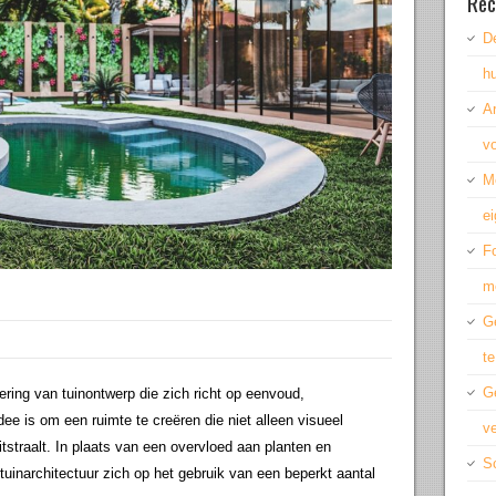
Rec
De
hu
A
vo
M
ei
Fo
m
Ge
te
G
ering van tuinontwerp die zich richt op eenvoud,
idee is om een ruimte te creëren die niet alleen visueel
ve
itstraalt. In plaats van een overvloed aan planten en
Sc
tuinarchitectuur zich op het gebruik van een beperkt aantal