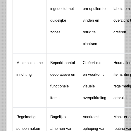
ingedeeld met
om spullen te
labels om
duidelijke
vinden en
overzicht 
zones
terug te
creëren
plaatsen
Minimalistische
Beperkt aantal
Creëert rust
Houd alle
inrichting
decoratieve en
en voorkomt
items die 
functionele
visuele
regelmati
items
overprikkeling
gebruikt
Regelmatig
Dagelijks
Voorkomt
Maak er e
schoonmaken
afnemen van
ophoping van
routine va