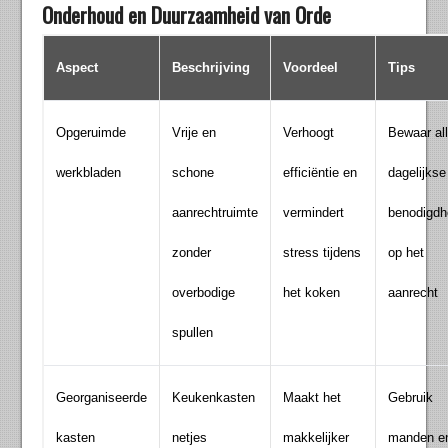
Onderhoud en Duurzaamheid van Orde
Aspect
Beschrijving
Voordeel
Tips
Opgeruimde
Vrije en
Verhoogt
Bewaar al
werkbladen
schone
efficiëntie en
dagelijkse
aanrechtruimte
vermindert
benodigd
zonder
stress tijdens
op het
overbodige
het koken
aanrecht
spullen
Georganiseerde
Keukenkasten
Maakt het
Gebruik
kasten
netjes
makkelijker
manden e