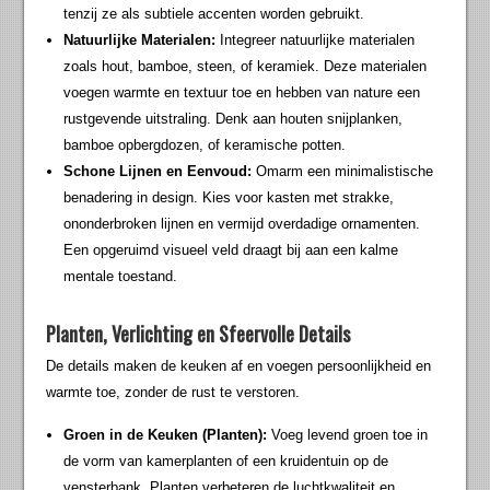
tenzij ze als subtiele accenten worden gebruikt.
Natuurlijke Materialen:
Integreer natuurlijke materialen
zoals hout, bamboe, steen, of keramiek. Deze materialen
voegen warmte en textuur toe en hebben van nature een
rustgevende uitstraling. Denk aan houten snijplanken,
bamboe opbergdozen, of keramische potten.
Schone Lijnen en Eenvoud:
Omarm een minimalistische
benadering in design. Kies voor kasten met strakke,
ononderbroken lijnen en vermijd overdadige ornamenten.
Een opgeruimd visueel veld draagt bij aan een kalme
mentale toestand.
Planten, Verlichting en Sfeervolle Details
De details maken de keuken af en voegen persoonlijkheid en
warmte toe, zonder de rust te verstoren.
Groen in de Keuken (Planten):
Voeg levend groen toe in
de vorm van kamerplanten of een kruidentuin op de
vensterbank. Planten verbeteren de luchtkwaliteit en