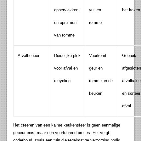
oppervlakken
vuil en
het koken
en opruimen
rommel
van rommel
Afvalbeheer
Duidelijke plek
Voorkomt
Gebruik
voor afval en
geur en
afgeslote
recycling
rommel in de
afvalbakk
keuken
en sorteer
afval
Het creëren van een kalme keukensfeer is geen eenmalige
gebeurtenis, maar een voortdurend proces. Het vergt
onderhoud, zoals een tuin die regelmatige verzorging nodig