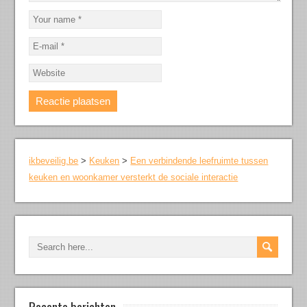
ikbeveilig.be
>
Keuken
>
Een verbindende leefruimte tussen
keuken en woonkamer versterkt de sociale interactie
Recente berichten