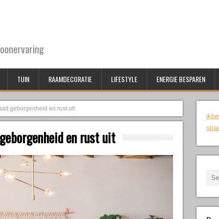
oonervaring
TUIN
RAAMDECORATIE
LIFESTYLE
ENERGIE BESPAREN
aalt geborgenheid en rust uit
ikbe
stra
 geborgenheid en rust uit