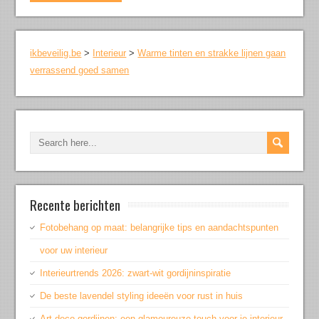
ikbeveilig.be
>
Interieur
>
Warme tinten en strakke lijnen gaan
verrassend goed samen
Recente berichten
Fotobehang op maat: belangrijke tips en aandachtspunten
voor uw interieur
Interieurtrends 2026: zwart-wit gordijninspiratie
De beste lavendel styling ideeën voor rust in huis
Art deco gordijnen: een glamoureuze touch voor je interieur