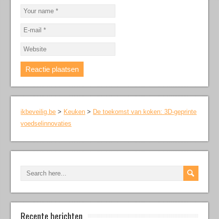
ikbeveilig.be
>
Keuken
>
De toekomst van koken: 3D-geprinte
voedselinnovaties
Recente berichten