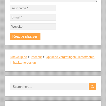
ikbeveilig.be
>
Interieur
>
Optische vergrotingen: lichteffecten
in badkamerdesign