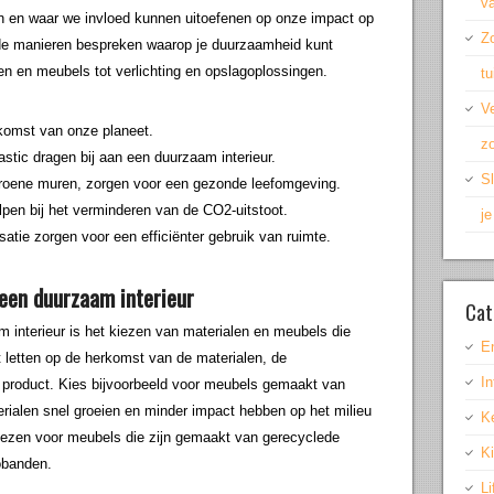
v
en en waar we invloed kunnen uitoefenen op onze impact op
Z
lende manieren bespreken waarop je duurzaamheid kunt
alen en meubels tot verlichting en opslagoplossingen.
t
Ve
komst van onze planeet.
zo
stic dragen bij aan een duurzaam interieur.
Sl
 groene muren, zorgen voor een gezonde leefomgeving.
lpen bij het verminderen van de CO2-uitstoot.
j
atie zorgen voor een efficiënter gebruik van ruimte.
een duurzaam interieur
Cat
 interieur is het kiezen van materialen en meubels die
E
et letten op de herkomst van de materialen, de
In
 product. Kies bijvoorbeeld voor meubels gemaakt van
ialen snel groeien en minder impact hebben op het milieu
K
kiezen voor meubels die zijn gemaakt van gerecyclede
K
tobanden.
Li