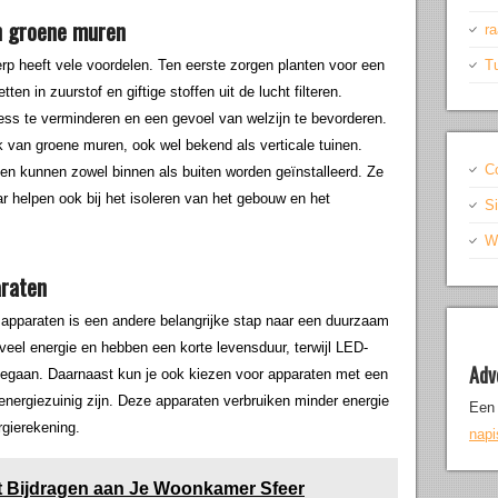
en groene muren
r
werp heeft vele voordelen. Ten eerste zorgen planten voor een
T
n in zuurstof en giftige stoffen uit de lucht filteren.
ss te verminderen en een gevoel van welzijn te bevorderen.
k van groene muren, ook wel bekend als verticale tuinen.
C
en kunnen zowel binnen als buiten worden geïnstalleerd. Ze
ar helpen ook bij het isoleren van het gebouw en het
S
Wr
araten
n apparaten is een andere belangrijke stap naar een duurzaam
n veel energie en hebben een korte levensduur, terwijl LED-
Adv
meegaan. Daarnaast kun je ook kiezen voor apparaten met een
energiezuinig zijn. Deze apparaten verbruiken minder energie
Een 
rgierekening.
nap
t Bijdragen aan Je Woonkamer Sfeer