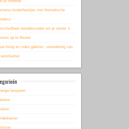
an je veranda
omerse kinderfeestjes met thematische
uindeco
rschuifbare wanddecoratie om je ruimte ’s
mers op te fleuren
ow living en video galeries: verandering van
e woonkamer
egorieën
nergie besparen
terieur
euken
inderkamer
festyle