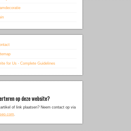
aamdecoratie
uin
ontact
itemap
ite for Us - Complete Guidelines
erteren op deze website?
artikel of link plaatsen? Neem contact op via
iseo.com
.