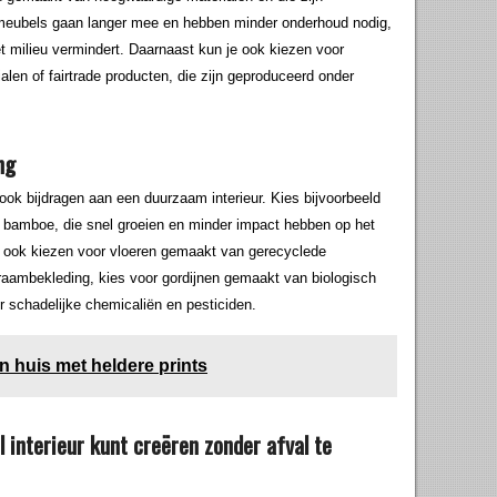
 meubels gaan langer mee en hebben minder onderhoud nodig,
t milieu vermindert. Daarnaast kun je ook kiezen voor
en of fairtrade producten, die zijn geproduceerd onder
ng
k bijdragen aan een duurzaam interieur. Kies bijvoorbeeld
 bamboe, die snel groeien en minder impact hebben op het
je ook kiezen voor vloeren gemaakt van gerecyclede
t raambekleding, kies voor gordijnen gemaakt van biologisch
r schadelijke chemicaliën en pesticiden.
in huis met heldere prints
ol interieur kunt creëren zonder afval te