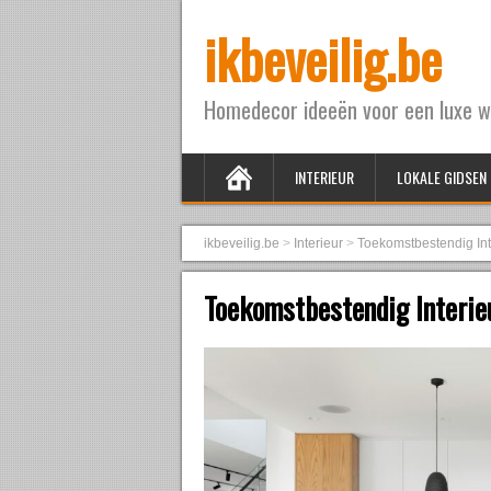
ikbeveilig.be
Homedecor ideeën voor een luxe w
INTERIEUR
LOKALE GIDSEN
ikbeveilig.be
>
Interieur
>
Toekomstbestendig Int
Toekomstbestendig Interieu