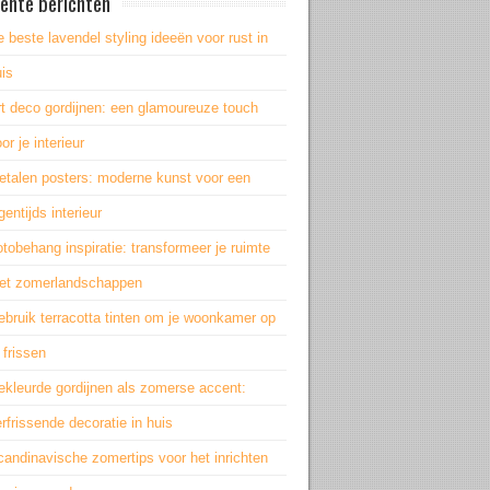
ente berichten
 beste lavendel styling ideeën voor rust in
is
rt deco gordijnen: een glamoureuze touch
or je interieur
etalen posters: moderne kunst voor een
gentijds interieur
tobehang inspiratie: transformeer je ruimte
et zomerlandschappen
bruik terracotta tinten om je woonkamer op
 frissen
ekleurde gordijnen als zomerse accent:
rfrissende decoratie in huis
andinavische zomertips voor het inrichten