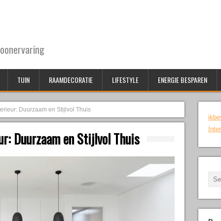
oonervaring
TUIN
RAAMDECORATIE
LIFESTYLE
ENERGIE BESPAREN
erieur: Duurzaam en Stijlvol Thuis
ikbe
Inte
r: Duurzaam en Stijlvol Thuis