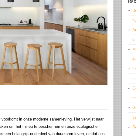
Rec
De
hu
A
vo
M
ei
Fo
m
Ge
te
G
ve
 voorkomt in onze moderne samenleving. Het verwijst naar
maken om het milieu te beschermen en onze ecologische
Sc
is een belangrijk onderdeel van duurzaam leven, omdat ons