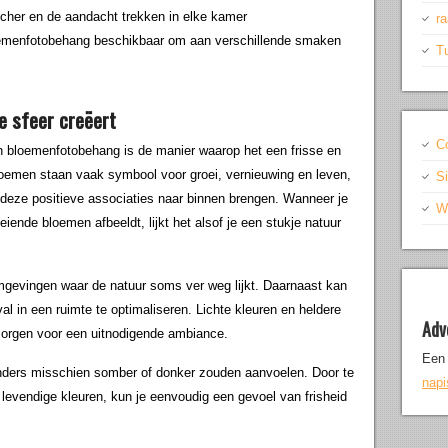
cher en de aandacht trekken in elke kamer
r
bloemenfotobehang beschikbaar om aan verschillende smaken
T
e sfeer creëert
C
bloemenfotobehang is de manier waarop het een frisse en
loemen staan vaak symbool voor groei, vernieuwing en leven,
S
deze positieve associaties naar binnen brengen. Wanneer je
Wr
ende bloemen afbeeldt, lijkt het alsof je een stukje natuur
 omgevingen waar de natuur soms ver weg lijkt. Daarnaast kan
l in een ruimte te optimaliseren. Lichte kleuren en heldere
Adv
zorgen voor een uitnodigende ambiance.
Een 
 anders misschien somber of donker zouden aanvoelen. Door te
nap
levendige kleuren, kun je eenvoudig een gevoel van frisheid