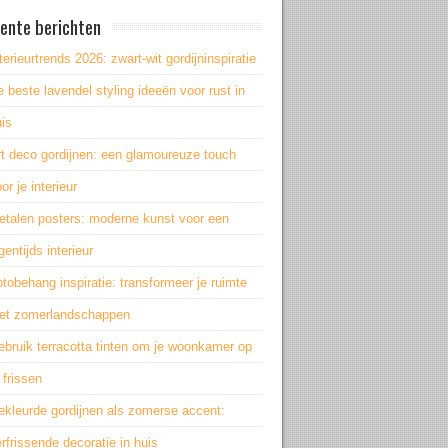
ente berichten
terieurtrends 2026: zwart-wit gordijninspiratie
 beste lavendel styling ideeën voor rust in
is
rt deco gordijnen: een glamoureuze touch
or je interieur
etalen posters: moderne kunst voor een
gentijds interieur
tobehang inspiratie: transformeer je ruimte
et zomerlandschappen
bruik terracotta tinten om je woonkamer op
 frissen
ekleurde gordijnen als zomerse accent:
rfrissende decoratie in huis