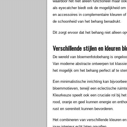
waardoor het niet alleen functioneel maar oo
als eyecatcher biedt ook de mogelijkheid om
en accessoires in complementaire kleuren of 
de schoonheid van het behang benadrukt.
Dit zorgt ervoor dat het behang niet alleen opv
Verschillende stijlen en kleuren 
De wereld van bloemenfotobehang is ongeloofli
Van moderne abstracte ontwerpen tot klassieke
het mogelijk om het behang perfect af te stem
Een minimalistische inrichting kan bijvoorb
bloemmotieven, terwijl een eclectische ruimte
Kleurkeuze speelt ook een cruciale rol bij he
rood, oranje en geel kunnen energie en enthou
rust en sereniteit kunnen bevorderen.
Het combineren van verschillende kleuren en s
jouw interieur echt laten opvallen.