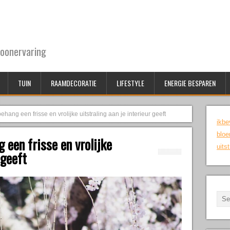
oonervaring
TUIN
RAAMDECORATIE
LIFESTYLE
ENERGIE BESPAREN
ng een frisse en vrolijke uitstraling aan je interieur geeft
ikbe
bloe
een frisse en vrolijke
uits
 geeft