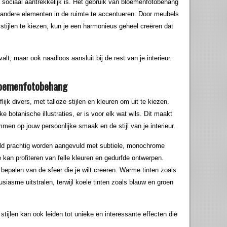
k sociaal aantrekkelijk is. Het gebruik van bloemenfotobehang
 andere elementen in de ruimte te accentueren. Door meubels
stijlen te kiezen, kun je een harmonieus geheel creëren dat
alt, maar ook naadloos aansluit bij de rest van je interieur.
bloemenfotobehang
jk divers, met talloze stijlen en kleuren om uit te kiezen.
 botanische illustraties, er is voor elk wat wils. Dit maakt
men op jouw persoonlijke smaak en de stijl van je interieur.
eeld prachtig worden aangevuld met subtiele, monochrome
 kan profiteren van felle kleuren en gedurfde ontwerpen.
t bepalen van de sfeer die je wilt creëren. Warme tinten zoals
siasme uitstralen, terwijl koele tinten zoals blauw en groen
tijlen kan ook leiden tot unieke en interessante effecten die