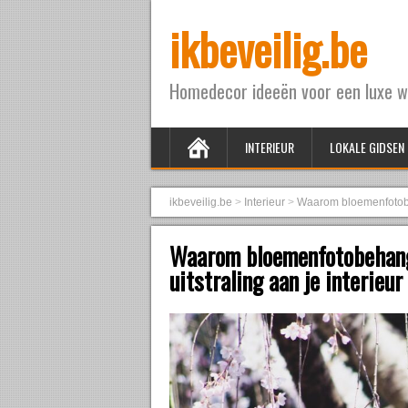
ikbeveilig.be
Homedecor ideeën voor een luxe w
INTERIEUR
LOKALE GIDSEN
ikbeveilig.be
>
Interieur
>
Waarom bloemenfotobeha
Waarom bloemenfotobehang 
uitstraling aan je interieur