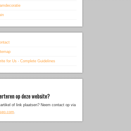
aamdecoratie
uin
ontact
itemap
ite for Us - Complete Guidelines
erteren op deze website?
artikel of link plaatsen? Neem contact op via
iseo.com
.