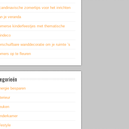
andinavische zomertips voor het inrichten
an je veranda
omerse kinderfeestjes met thematische
uindeco
rschuifbare wanddecoratie om je ruimte ’s
mers op te fleuren
egorieën
nergie besparen
terieur
euken
inderkamer
festyle