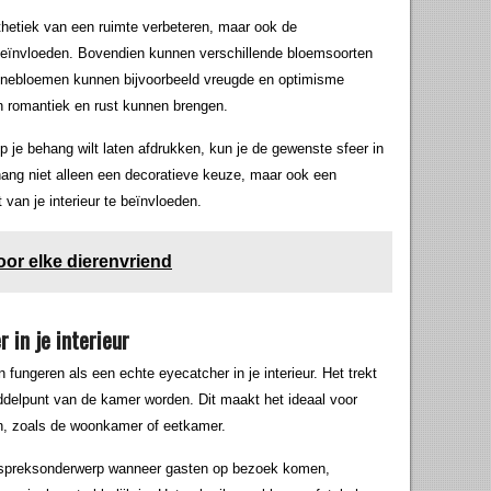
esthetiek van een ruimte verbeteren, maar ook de
eïnvloeden. Bovendien kunnen verschillende bloemsoorten
nnebloemen kunnen bijvoorbeeld vreugde en optimisme
an romantiek en rust kunnen brengen.
p je behang wilt laten afdrukken, kun je de gewenste sfeer in
hang niet alleen een decoratieve keuze, maar ook een
van je interieur te beïnvloeden.
oor elke dierenvriend
in je interieur
ngeren als een echte eyecatcher in je interieur. Het trekt
ddelpunt van de kamer worden. Dit maakt het ideaal voor
n, zoals de woonkamer of eetkamer.
espreksonderwerp wanneer gasten op bezoek komen,