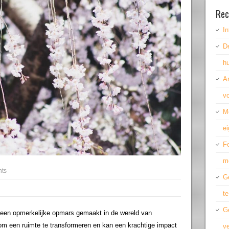
Rec
In
De
hu
A
vo
M
ei
Fo
m
ts
Ge
te
G
 een opmerkelijke opmars gemaakt in de wereld van
 om een ruimte te transformeren en kan een krachtige impact
ve