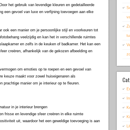
oor het gebruik van levendige kleuren en gedetailleerde
Sc
ng een gevoel van luxe en verfijning toevoegen aan elke
v
Z
r ook een manier om je persoonlijke stijl en voorkeuren tot
t
fotobehang veelzijdig en kan het in verschillende ruimtes
slaapkamer en zelfs in de keuken of badkamer. Het kan een
Ve
 sfeer creëren, afhankelijk van de gekozen afbeelding en
zo
n vermogen om emoties op te roepen en een gevoel van
aire keuze maakt voor zowel huiseigenaren als
Cat
n prachtige manier om je interieur op te fleuren.
E
In
tuur in je interieur brengen
K
 frisse en levendige sfeer creëren in elke ruimte
K
ositiviteit uit, waardoor het een geweldige toevoeging is aan
Li