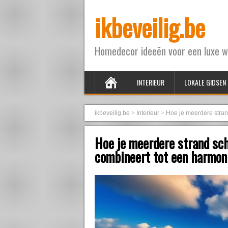
ikbeveilig.be
Homedecor ideeën voor een luxe w
INTERIEUR
LOKALE GIDSEN
ikbeveilig.be
>
Interieur
>
Hoe je meerdere stran
Hoe je meerdere strand sch
combineert tot een harmon