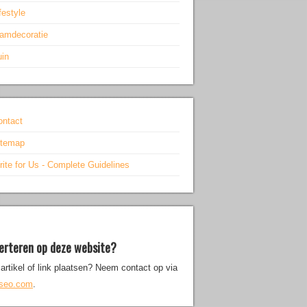
festyle
aamdecoratie
uin
ontact
itemap
ite for Us - Complete Guidelines
erteren op deze website?
artikel of link plaatsen? Neem contact op via
iseo.com
.