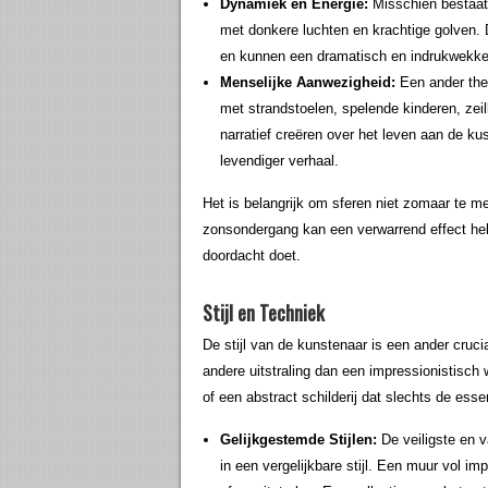
Dynamiek en Energie:
Misschien bestaat 
met donkere luchten en krachtige golven.
en kunnen een dramatisch en indrukwekk
Menselijke Aanwezigheid:
Een ander them
met strandstoelen, spelende kinderen, ze
narratief creëren over het leven aan de ku
levendiger verhaal.
Het is belangrijk om sferen niet zomaar te 
zonsondergang kan een verwarrend effect hebb
doordacht doet.
Stijl en Techniek
De stijl van de kunstenaar is een ander crucia
andere uitstraling dan een impressionistisch
of een abstract schilderij dat slechts de esse
Gelijkgestemde Stijlen:
De veiligste en 
in een vergelijkbare stijl. Een muur vol i