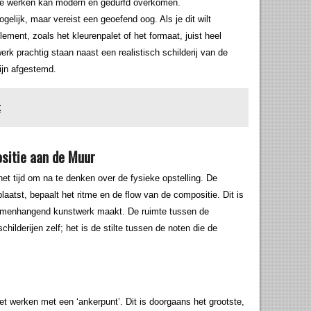
acte werken kan modern en gedurfd overkomen.
gelijk, maar vereist een geoefend oog. Als je dit wilt
ement, zoals het kleurenpalet of het formaat, juist heel
erk prachtig staan naast een realistisch schilderij van de
zijn afgestemd.
t
sitie aan de Muur
et tijd om na te denken over de fysieke opstelling. De
laatst, bepaalt het ritme en de flow van de compositie. Dit is
samenhangend kunstwerk maakt. De ruimte tussen de
 schilderijen zelf; het is de stilte tussen de noten die de
et werken met een ‘ankerpunt’. Dit is doorgaans het grootste,