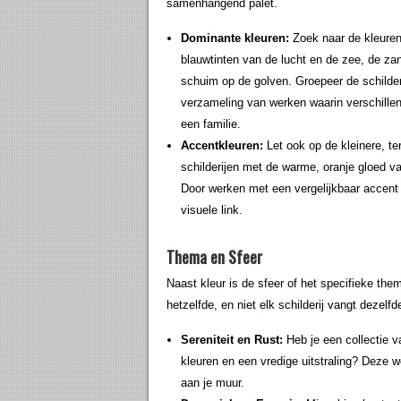
samenhangend palet.
Dominante kleuren:
Zoek naar de kleuren
blauwtinten van de lucht en de zee, de zan
schuim op de golven. Groepeer de schilder
verzameling van werken waarin verschillend
een familie.
Accentkleuren:
Let ook op de kleinere, t
schilderijen met de warme, oranje gloed v
Door werken met een vergelijkbaar accent b
visuele link.
Thema en Sfeer
Naast kleur is de sfeer of het specifieke them
hetzelfde, en niet elk schilderij vangt dezelfd
Sereniteit en Rust:
Heb je een collectie v
kleuren en een vredige uitstraling? Deze 
aan je muur.