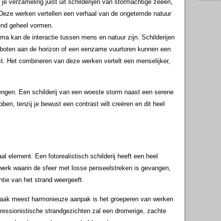
je verzameling juist uit schilderijen van stormachtige zeeën,
 Deze werken vertellen een verhaal van de ongetemde natuur
end geheel vormen.
a kan de interactie tussen mens en natuur zijn. Schilderijen
ilboten aan de horizon of een eenzame vuurtoren kunnen een
st. Het combineren van deze werken vertelt een menselijker,
mengen. Een schilderij van een woeste storm naast een serene
en, tenzij je bewust een contrast wilt creëren en dit heel
al element. Een fotorealistisch schilderij heeft een heel
 werk waarin de sfeer met losse penseelstreken is gevangen,
ntie van het strand weergeeft.
vaak meest harmonieuze aanpak is het groeperen van werken
mpressionistische strandgezichten zal een dromerige, zachte