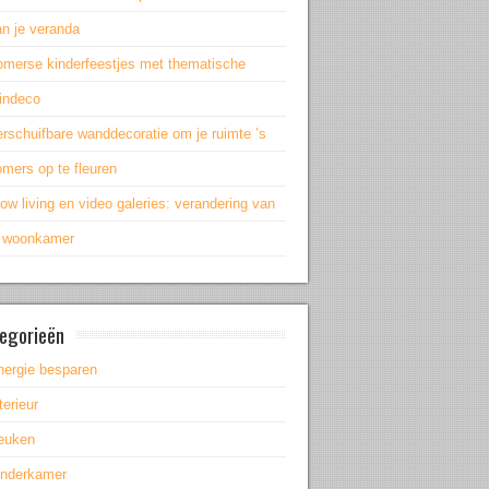
an je veranda
omerse kinderfeestjes met thematische
uindeco
rschuifbare wanddecoratie om je ruimte ’s
mers op te fleuren
ow living en video galeries: verandering van
e woonkamer
egorieën
nergie besparen
terieur
euken
inderkamer