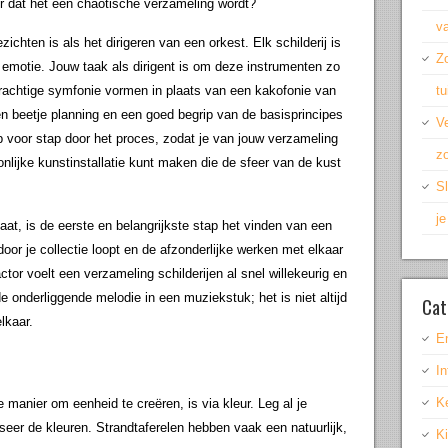
 dat het een chaotische verzameling wordt?
v
chten is als het dirigeren van een orkest. Elk schilderij is
Z
n emotie. Jouw taak als dirigent is om deze instrumenten zo
rachtige symfonie vormen in plaats van een kakofonie van
t
en beetje planning en een goed begrip van de basisprincipes
Ve
tap voor stap door het proces, zodat je van jouw verzameling
zo
jke kunstinstallatie kunt maken die de sfeer van de kust
Sl
j
aat, is de eerste en belangrijkste stap het vinden van een
door je collectie loopt en de afzonderlijke werken met elkaar
or voelt een verzameling schilderijen al snel willekeurig en
 onderliggende melodie in een muziekstuk; het is niet altijd
Cat
lkaar.
E
In
K
manier om eenheid te creëren, is via kleur. Leg al je
yseer de kleuren. Strandtaferelen hebben vaak een natuurlijk,
K