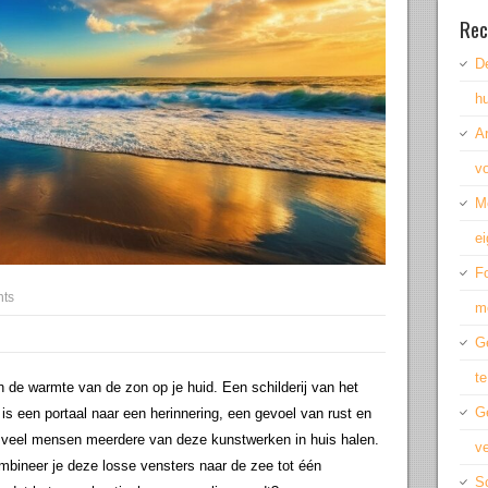
Rec
De
hu
A
vo
M
ei
Fo
ts
m
Ge
te
n de warmte van de zon op je huid. Een schilderij van het
G
 is een portaal naar een herinnering, een gevoel van rust en
dat veel mensen meerdere van deze kunstwerken in huis halen.
ve
mbineer je deze losse vensters naar de zee tot één
Sc