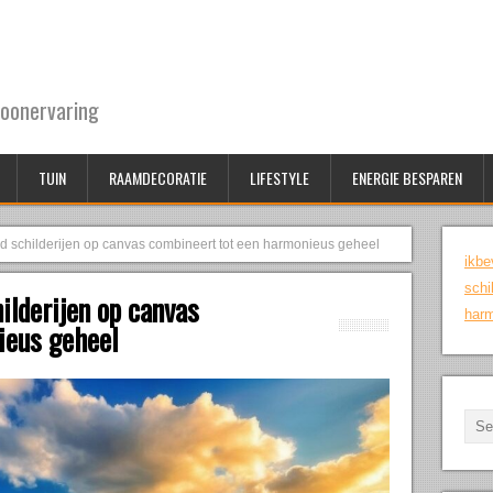
oonervaring
TUIN
RAAMDECORATIE
LIFESTYLE
ENERGIE BESPAREN
d schilderijen op canvas combineert tot een harmonieus geheel
ikbe
schi
ilderijen op canvas
harm
ieus geheel