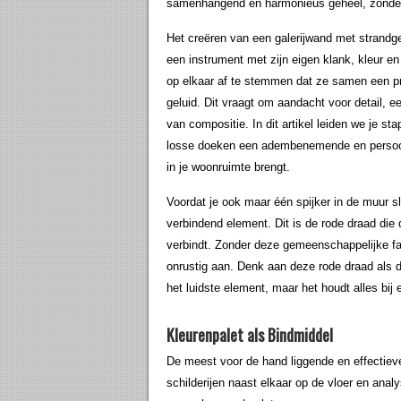
samenhangend en harmonieus geheel, zonder
Het creëren van een galerijwand met strandgezi
een instrument met zijn eigen klank, kleur e
op elkaar af te stemmen dat ze samen een p
geluid. Dit vraagt om aandacht voor detail, e
van compositie. In dit artikel leiden we je s
losse doeken een adembenemende en persoonli
in je woonruimte brengt.
Voordat je ook maar één spijker in de muur sl
verbindend element. Dit is de rode draad die 
verbindt. Zonder deze gemeenschappelijke fact
onrustig aan. Denk aan deze rode draad als de
het luidste element, maar het houdt alles bij e
Kleurenpalet als Bindmiddel
De meest voor de hand liggende en effectieve 
schilderijen naast elkaar op de vloer en anal