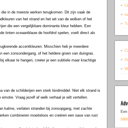
Li
 die in de meeste werken terugkomen. Dit zijn vaak de
r
dkleuren van het strand en het wit van de wolken of het
T
ijen die een vergelijkbare dominante kleur hebben. Een
e tinten oceaanblauw de hoofdrol spelen, voelt direct als
erugkerende accentkleuren. Misschien heb je meerdere
C
an een zonsondergang, of het heldere groen van duingras.
S
ij elkaar te hangen, creëer je een subtiele maar krachtige
Wr
a van de schilderijen een sterk bindmiddel. Niet elk strand is
e emotie. Vraag jezelf af welk verhaal je wilt vertellen.
Adv
an kalme, verlaten stranden bij zonsopgang, met zachte
Een 
werken combineren moeiteloos en creëren een oase van rust
nap