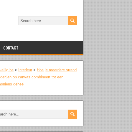
CONTACT
veilig.be
>
Interieur
>
Hoe je meerdere strand
lderijen op canvas combineert tot een
onieus geheel