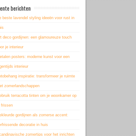
ente berichten
 beste lavendel styling ideeën voor rust in
is
rt deco gordijnen: een glamoureuze touch
or je interieur
etalen posters: moderne kunst voor een
gentijds interieur
tobehang inspiratie: transformeer je ruimte
et zomerlandschappen
bruik terracotta tinten om je woonkamer op
 frissen
ekleurde gordijnen als zomerse accent:
rfrissende decoratie in huis
andinavische zomertips voor het inrichten