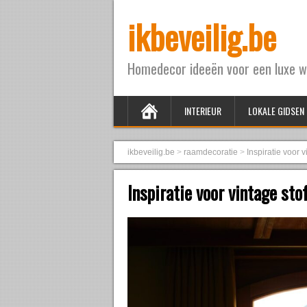
ikbeveilig.be
Homedecor ideeën voor een luxe w
INTERIEUR
LOKALE GIDSEN
ikbeveilig.be
>
raamdecoratie
>
Inspiratie voor 
Inspiratie voor vintage sto