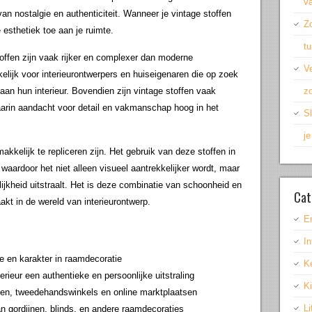
v
n nostalgie en authenticiteit. Wanneer je vintage stoffen
Z
 esthetiek toe aan je ruimte.
t
offen zijn vaak rijker en complexer dan moderne
Ve
kelijk voor interieurontwerpers en huiseigenaren die op zoek
 aan hun interieur. Bovendien zijn vintage stoffen vaak
zo
aarin aandacht voor detail en vakmanschap hoog in het
Sl
j
makkelijk te repliceren zijn. Het gebruik van deze stoffen in
waardoor het niet alleen visueel aantrekkelijker wordt, maar
jkheid uitstraalt. Het is deze combinatie van schoonheid en
Cat
akt in de wereld van interieurontwerp.
E
In
e en karakter in raamdecoratie
K
erieur een authentieke en persoonlijke uitstraling
K
ten, tweedehandswinkels en online marktplaatsen
Li
n gordijnen, blinds, en andere raamdecoraties