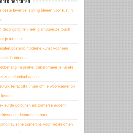
ente berichten
 beste lavendel styling ideeën voor rust in
is
rt deco gordijnen: een glamoureuze touch
or je interieur
etalen posters: moderne kunst voor een
gentijds interieur
tobehang inspiratie: transformeer je ruimte
et zomerlandschappen
bruik terracotta tinten om je woonkamer op
 frissen
ekleurde gordijnen als zomerse accent:
rfrissende decoratie in huis
andinavische zomertips voor het inrichten