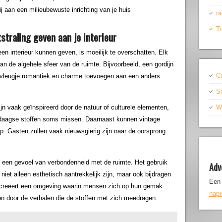
j aan een milieubewuste inrichting van je huis
r
T
straling geven aan je interieur
een interieur kunnen geven, is moeilijk te overschatten. Elk
 aan de algehele sfeer van de ruimte. Bijvoorbeeld, een gordijn
C
n vleugje romantiek en charme toevoegen aan een anders
S
jn vaak geïnspireerd door de natuur of culturele elementen,
Wr
endaagse stoffen soms missen. Daarnaast kunnen vintage
p. Gasten zullen vaak nieuwsgierig zijn naar de oorsprong
n een gevoel van verbondenheid met de ruimte. Het gebruik
Adv
niet alleen esthetisch aantrekkelijk zijn, maar ook bijdragen
Een 
t creëert een omgeving waarin mensen zich op hun gemak
nap
en door de verhalen die de stoffen met zich meedragen.