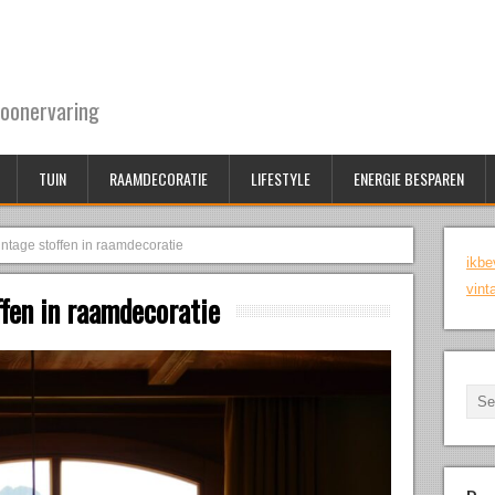
oonervaring
TUIN
RAAMDECORATIE
LIFESTYLE
ENERGIE BESPAREN
vintage stoffen in raamdecoratie
ikbe
vint
ffen in raamdecoratie