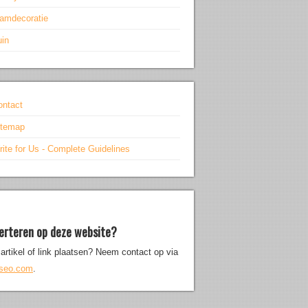
aamdecoratie
uin
ontact
itemap
ite for Us - Complete Guidelines
erteren op deze website?
artikel of link plaatsen? Neem contact op via
iseo.com
.