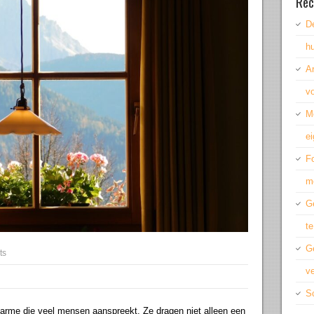
Rec
De
hu
A
vo
M
ei
Fo
m
Ge
te
G
ts
ve
Sc
arme die veel mensen aanspreekt. Ze dragen niet alleen een