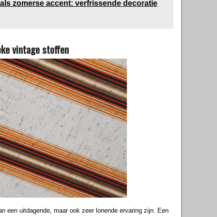
als zomerse accent: verfrissende decoratie
eke vintage stoffen
an een uitdagende, maar ook zeer lonende ervaring zijn. Een