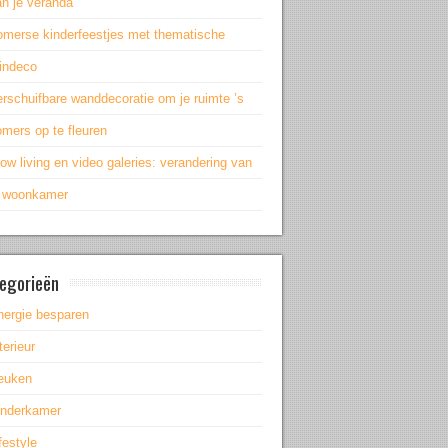
an je veranda
omerse kinderfeestjes met thematische
uindeco
rschuifbare wanddecoratie om je ruimte ’s
mers op te fleuren
ow living en video galeries: verandering van
e woonkamer
egorieën
nergie besparen
terieur
euken
inderkamer
festyle