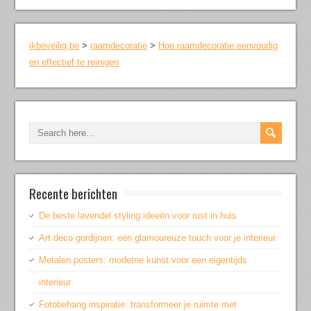
ikbeveilig.be
>
raamdecoratie
>
Hoe raamdecoratie eenvoudig
en effectief te reinigen
Recente berichten
De beste lavendel styling ideeën voor rust in huis
Art deco gordijnen: een glamoureuze touch voor je interieur
Metalen posters: moderne kunst voor een eigentijds
interieur
Fotobehang inspiratie: transformeer je ruimte met