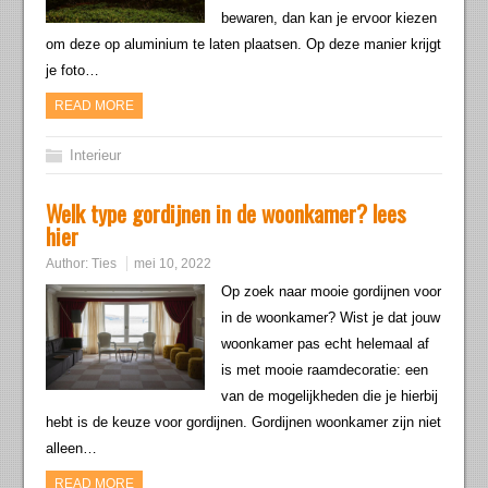
bewaren, dan kan je ervoor kiezen
om deze op aluminium te laten plaatsen. Op deze manier krijgt
je foto…
READ MORE
Interieur
Welk type gordijnen in de woonkamer? lees
hier
Author:
Ties
mei 10, 2022
Op zoek naar mooie gordijnen voor
in de woonkamer? Wist je dat jouw
woonkamer pas echt helemaal af
is met mooie raamdecoratie: een
van de mogelijkheden die je hierbij
hebt is de keuze voor gordijnen. Gordijnen woonkamer zijn niet
alleen…
READ MORE