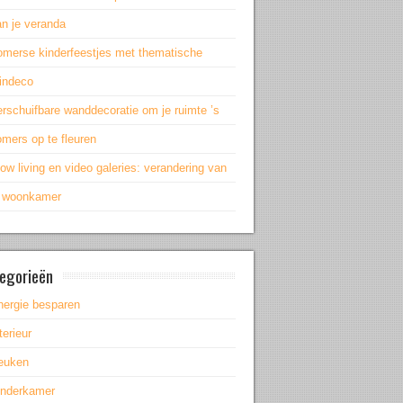
an je veranda
omerse kinderfeestjes met thematische
uindeco
rschuifbare wanddecoratie om je ruimte ’s
mers op te fleuren
ow living en video galeries: verandering van
e woonkamer
egorieën
nergie besparen
terieur
euken
inderkamer