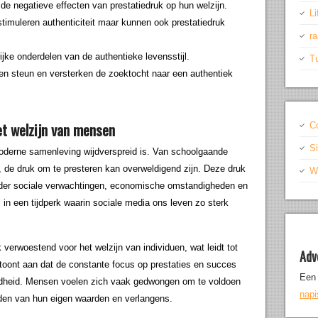
e negatieve effecten van prestatiedruk op hun welzijn.
Li
stimuleren authenticiteit maar kunnen ook prestatiedruk
r
jke onderdelen van de authentieke levensstijl.
T
steun en versterken de zoektocht naar een authentiek
et welzijn van mensen
C
S
oderne samenleving wijdverspreid is. Van schoolgaande
n, de druk om te presteren kan overweldigend zijn. Deze druk
Wr
onder sociale verwachtingen, economische omstandigheden en
 in een tijdperk waarin sociale media ons leven zo sterk
verwoestend voor het welzijn van individuen, wat leidt tot
Adv
toont aan dat de constante focus op prestaties en succes
Een 
endheid. Mensen voelen zich vaak gedwongen om te voldoen
nap
iden van hun eigen waarden en verlangens.