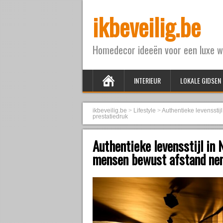
ikbeveilig.be
Homedecor ideeën voor een luxe w
INTERIEUR
LOKALE GIDSEN
ikbeveilig.be
>
Lifestyle
>
Authentieke levenssti
prestatiedruk
Authentieke levensstijl in 
mensen bewust afstand nem