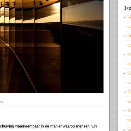
Rec
De
hu
A
vo
M
ei
Fo
m
Ge
te
ts
G
ve
verschuiving waarneembaar in de manier waarop mensen hun
Sc