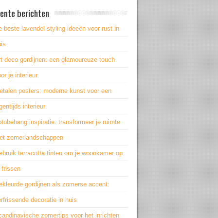
ente berichten
 beste lavendel styling ideeën voor rust in
is
rt deco gordijnen: een glamoureuze touch
or je interieur
etalen posters: moderne kunst voor een
gentijds interieur
tobehang inspiratie: transformeer je ruimte
et zomerlandschappen
bruik terracotta tinten om je woonkamer op
 frissen
ekleurde gordijnen als zomerse accent:
rfrissende decoratie in huis
andinavische zomertips voor het inrichten