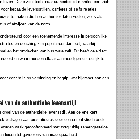
un leven. Deze zoektocht naar authenticiteit manifesteert zich
oor bepaalde levensstijlen, carrières of zelfs relaties.
uzes te maken die hen authentiek laten voelen, zelfs als
zijn of afwijken van de norm.
 ondersteund door een toenemende interesse in persoonlijke
traites en coaching zijn populairder dan ooit, waarbij
oei en het ontdekken van hun ware zelf. Dit heeft geleid tot
aardeerd en waar mensen elkaar aanmoedigen om eerlijk te
eer gericht is op verbinding en begrip, wat bijdraagt aan een
ei van de authentieke levensstijl
 groei van de authentieke levensstijl. Aan de ene kant
k bijdragen aan prestatiedruk door een onrealistisch beeld
 worden vaak geconfronteerd met zorgvuldig samengestelde
kan leiden tot gevoelens van inadequaatheid.