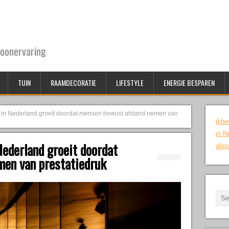
oonervaring
TUIN
RAAMDECORATIE
LIFESTYLE
ENERGIE BESPAREN
jl in Nederland groeit doordat mensen bewust afstand nemen van
ikbe
in N
Nederland groeit doordat
afst
en van prestatiedruk