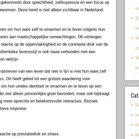
, gekenmerkt door oprechtheid, zelfexpressie en een focus op
v
gewonnen. Deze trend is niet alleen zichtbaar in Nederland,
Z
t
ren om hun ware zelf te omarmen en te leven volgens hun
rmeren aan maatschappelijke verwachtingen. Dit verlangen
Ve
n reactie op de oppervlakkigheid en de constante druk van de
zo
hentieke levensstijl is ook nauw verbonden met een
Sl
en welzijn.
j
streven van een leven dat niet in lijn is met hun ware zelf
s. Dit heeft geleid tot een grotere waardering voor
ten om hun unieke identiteit te omarmen en te leven op een
Cat
e niet alleen persoonlijke groei bevordert, maar ook bijdraagt
ing meer oprechte en betekenisvolle interacties. Bezoek
E
eve inspiratie.
In
K
reactie op prestatiedruk en stress.
K