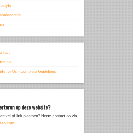
festyle
aamdecoratie
uin
ontact
itemap
ite for Us - Complete Guidelines
erteren op deze website?
artikel of link plaatsen? Neem contact op via
iseo.com
.