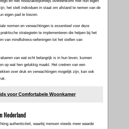
elegd en niet noodzakelijkerwijs overeenkomt met hun eigen
ijn; het stelt individuen in staat om afstand te nemen van de
un eigen pad te kiezen.
ciale normen en verwachtingen is essentieel voor deze
 praktische strategieën te implementeren die helpen bij het
ren van mindfulness-oefeningen tot het stellen van
evalueren van wat echt belangrijk is in hun leven, kunnen
hten op wat hen gelukkig maakt. Het creëren van een
kken over druk en verwachtingen mogelijk zijn, kan ook
ruk.
aids voor Comfortabele Woonkamer
in Nederland
chting authenticiteit, waarbij mensen steeds meer waarde