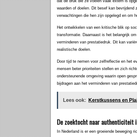
dat de druk die ze voelen vaak extern is opg
waarden of doelen. Dit besef kan bevrijdend z
verwachtingen die hen zijn opgelegd en om h
Het ontwikkelen van een kritische blik op so
transformatie. Daarnaast is het belangrijk om
verminderen van prestatiedruk. Dit kan varië
realistische doelen.
Door tijd te nemen voor zelfreflectie en het 
mensen beter prioriteiten stellen en zich ric
ondersteunende omgeving waarin open gespre
bijdragen aan het verminderen van prestatied
Lees ook:
Kerstkussens en Pl
De zoektocht naar authenticiteit 
In Nederland is er een groeiende beweging ri