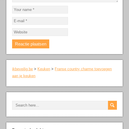
ikbeveilig.be
>
Keuken
>
Franse country charme toevoegen
aan je keuken