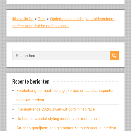
ikbeveilig.be
>
Tuin
>
Onderhoudsvriendelijke kruidentuinen:
perfect voor drukke professionals
Recente berichten
Fotobehang op maat: belangrijke tips en aandachtspunten
voor uw interieur
Interieurtrends 2026: zwart-wit gordijninspiratie
De beste lavendel styling ideeën voor rust in huis
Art deco gordijnen: een glamoureuze touch voor je interieur