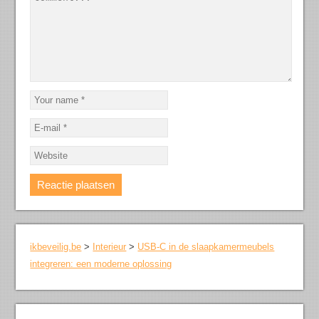
ikbeveilig.be
>
Interieur
>
USB-C in de slaapkamermeubels
integreren: een moderne oplossing