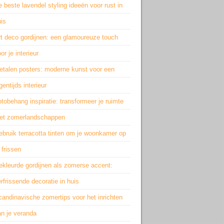
 beste lavendel styling ideeën voor rust in
is
rt deco gordijnen: een glamoureuze touch
or je interieur
etalen posters: moderne kunst voor een
gentijds interieur
tobehang inspiratie: transformeer je ruimte
et zomerlandschappen
bruik terracotta tinten om je woonkamer op
 frissen
ekleurde gordijnen als zomerse accent:
rfrissende decoratie in huis
andinavische zomertips voor het inrichten
an je veranda