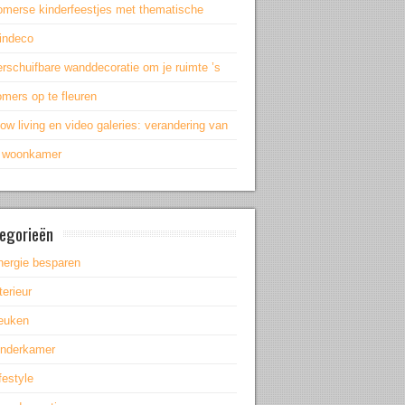
omerse kinderfeestjes met thematische
uindeco
rschuifbare wanddecoratie om je ruimte ’s
mers op te fleuren
ow living en video galeries: verandering van
e woonkamer
egorieën
nergie besparen
terieur
euken
inderkamer
festyle