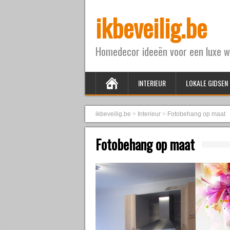
ikbeveilig.be
Homedecor ideeën voor een luxe w
INTERIEUR
LOKALE GIDSEN
ikbeveilig.be
>
Interieur
>
Fotobehang op maat
Fotobehang op maat