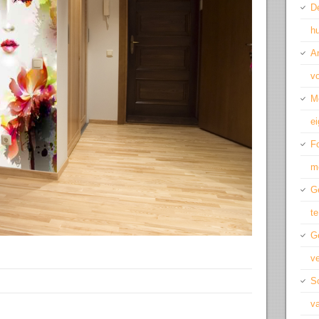
De
hu
A
vo
M
ei
Fo
m
Ge
te
G
ve
Sc
v