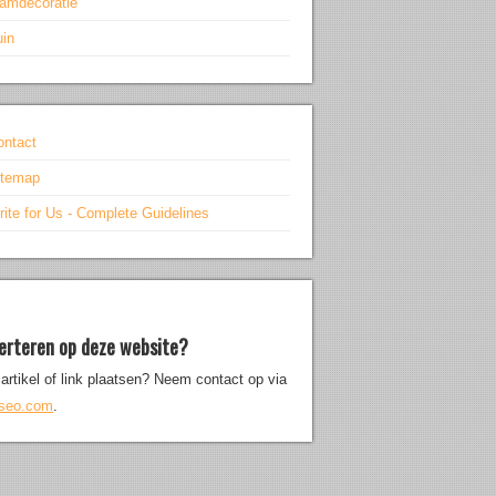
aamdecoratie
uin
ontact
itemap
ite for Us - Complete Guidelines
erteren op deze website?
artikel of link plaatsen? Neem contact op via
iseo.com
.