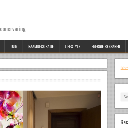
oonervaring
TUIN
RAAMDECORATIE
LIFESTYLE
ENERGIE BESPAREN
ikbe
Rec