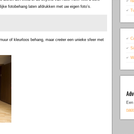
r
lijke fotobehang laten afdrukken met uw eigen foto’s.
T
C
 muur of kleurloos behang, maar creëer een unieke sfeer met
S
Wr
Adv
Een 
nap