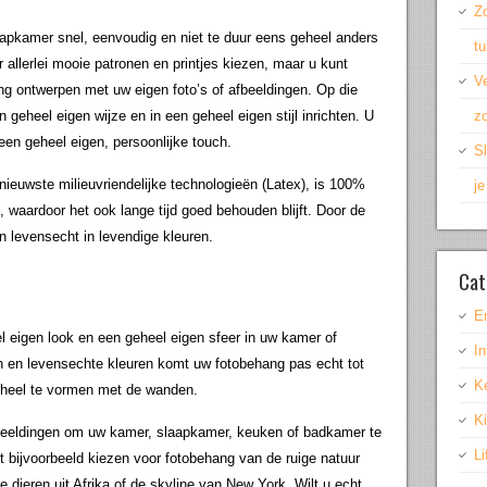
Z
apkamer snel, eenvoudig en niet te duur eens geheel anders
t
r allerlei mooie patronen en printjes kiezen, maar u kunt
Ve
ang ontwerpen met uw eigen foto’s of afbeeldingen. Op die
zo
geheel eigen wijze en in een geheel eigen stijl inrichten. U
een geheel eigen, persoonlijke touch.
Sl
rnieuwste milieuvriendelijke technologieën (Latex), is 100%
j
 waardoor het ook lange tijd goed behouden blijft. Door de
n levensecht in levendige kleuren.
Cat
E
l eigen look en een geheel eigen sfeer in uw kamer of
In
n en levensechte kleuren komt uw fotobehang pas echt tot
K
eheel te vormen met de wanden.
K
fbeeldingen om uw kamer, slaapkamer, keuken of badkamer te
Li
 bijvoorbeeld kiezen voor fotobehang van de ruige natuur
 dieren uit Afrika of de skyline van New York. Wilt u echt