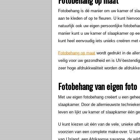
Fotobehang op maat
Fotobehang is dé manier om uw kamer of sla
aan te kleden of op te fleuren. U kunt hiervoo
natuurlijk ook uw eigen persoonlijke fotobeh
manier kunt u uw kamer of slaapkamer op een 
kunt heel eenvoudig iets unieks creëren met 
Fotobehang op maat
wordt gedrukt in de alle
veilig voor uw gezondheid en is UV-bestendig,
zeer hoge afdrukkwaliteit worden de afdrukke
Fotobehang van eigen foto
Met uw eigen fotobehang creëert u een gehee
slaapkamer. Door de allernieuwste technieke
leven en lijkt uw kamer of slaapkamer één g
U kunt kiezen uit één van de vele, unieke a
voorzien van een complete make-over. U kunt
van IJsland, een Afrikaanse savanne, de wilde