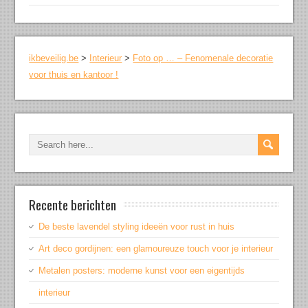
ikbeveilig.be
>
Interieur
>
Foto op … – Fenomenale decoratie
voor thuis en kantoor !
Recente berichten
De beste lavendel styling ideeën voor rust in huis
Art deco gordijnen: een glamoureuze touch voor je interieur
Metalen posters: moderne kunst voor een eigentijds
interieur