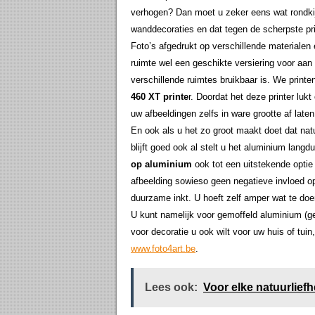
verhogen? Dan moet u zeker eens wat rondk
wanddecoraties en dat tegen de scherpste pri
Foto’s afgedrukt op verschillende materialen e
ruimte wel een geschikte versiering voor aan
verschillende ruimtes bruikbaar is. We print
460 XT printe
r. Doordat het deze printer luk
uw afbeeldingen zelfs in ware grootte af late
En ook als u het zo groot maakt doet dat natuu
blijft goed ook al stelt u het aluminium lang
op aluminium
ook tot een uitstekende optie 
afbeelding sowieso geen negatieve invloed op 
duurzame inkt. U hoeft zelf amper wat te do
U kunt namelijk voor gemoffeld aluminium (g
voor decoratie u ook wilt voor uw huis of tuin
www.foto4art.be
.
Lees ook:
Voor elke natuurlief