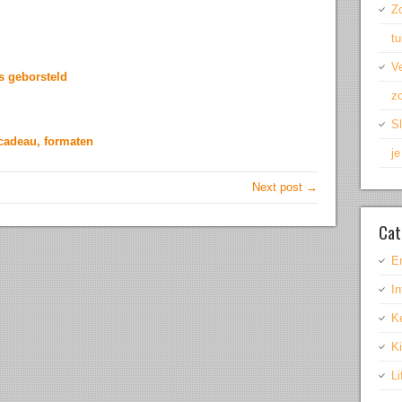
Z
t
Ve
s geborsteld
zo
Sl
cadeau, formaten
j
Next post →
Cat
E
In
K
K
Li