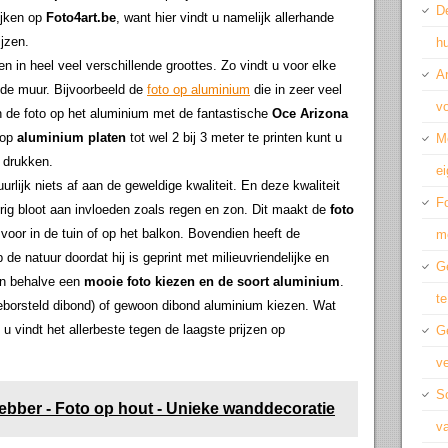
De
ijken op
Foto4art.be
, want hier vindt u namelijk allerhande
jzen.
hu
n in heel veel verschillende groottes. Zo vindt u voor elke
A
 de muur. Bijvoorbeeld de
foto op aluminium
die in zeer veel
vo
en de foto op het aluminium met de fantastische
Oce Arizona
t op
aluminium platen
tot wel 2 bij 3 meter te printen kunt u
M
n drukken.
ei
rlijk niets af aan de geweldige kwaliteit. En deze kwaliteit
Fo
durig bloot aan invloeden zoals regen en zon. Dit maakt de
foto
voor in de tuin of op het balkon. Bovendien heeft de
m
de natuur doordat hij is geprint met milieuvriendelijke en
Ge
en behalve een
mooie foto kiezen en de soort aluminium
.
te
eborsteld dibond) of gewoon dibond aluminium kiezen. Wat
, u vindt het allerbeste tegen de laagste prijzen op
G
ve
Sc
hebber - Foto op hout - Unieke wanddecoratie
v