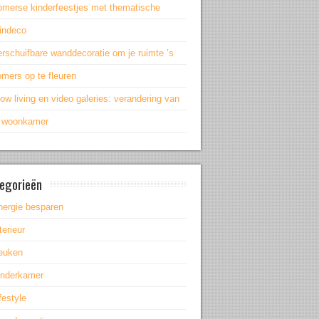
omerse kinderfeestjes met thematische
uindeco
rschuifbare wanddecoratie om je ruimte ’s
mers op te fleuren
ow living en video galeries: verandering van
e woonkamer
egorieën
nergie besparen
terieur
euken
inderkamer
festyle