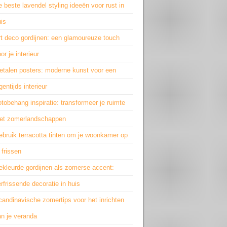
 beste lavendel styling ideeën voor rust in
is
rt deco gordijnen: een glamoureuze touch
or je interieur
etalen posters: moderne kunst voor een
gentijds interieur
tobehang inspiratie: transformeer je ruimte
et zomerlandschappen
bruik terracotta tinten om je woonkamer op
 frissen
ekleurde gordijnen als zomerse accent:
rfrissende decoratie in huis
andinavische zomertips voor het inrichten
an je veranda