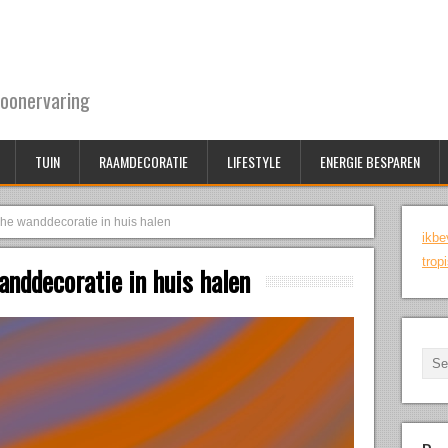
oonervaring
TUIN
RAAMDECORATIE
LIFESTYLE
ENERGIE BESPAREN
he wanddecoratie in huis halen
ikbe
trop
nddecoratie in huis halen