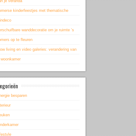
an je veranda
omerse kinderfeestjes met thematische
uindeco
rschuifbare wanddecoratie om je ruimte ’s
mers op te fleuren
ow living en video galeries: verandering van
e woonkamer
egorieën
nergie besparen
terieur
euken
inderkamer
festyle