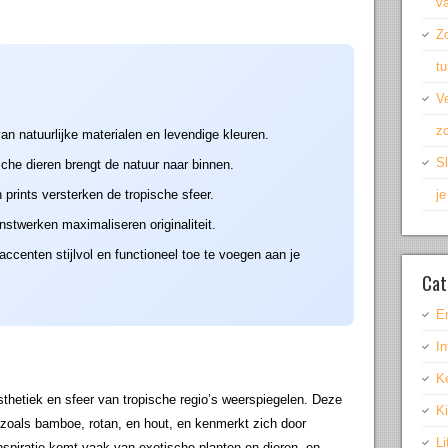
v
Z
t
Ve
zo
n natuurlijke materialen en levendige kleuren.
Sl
sche dieren brengt de natuur naar binnen.
prints versterken de tropische sfeer.
j
nstwerken maximaliseren originaliteit.
accenten stijlvol en functioneel toe te voegen aan je
Cat
E
In
K
sthetiek en sfeer van tropische regio’s weerspiegelen. Deze
K
n zoals bamboe, rotan, en hout, en kenmerkt zich door
Li
nspiratie komt vaak van exotische planten en dieren, en