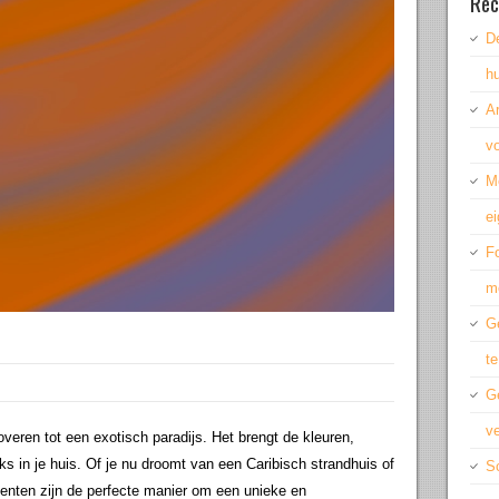
Rec
De
hu
A
vo
M
ei
Fo
m
Ge
te
G
ve
veren tot een exotisch paradijs. Het brengt de kleuren,
ks in je huis. Of je nu droomt van een Caribisch strandhuis of
Sc
enten zijn de perfecte manier om een unieke en