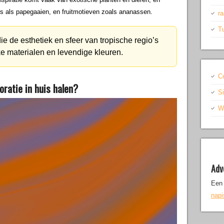
ls als papegaaien, en fruitmotieven zoals ananassen.
r
T
ie de esthetiek en sfeer van tropische regio’s
ke materialen en levendige kleuren.
C
ratie in huis halen?
S
Wr
Adv
Een 
nap