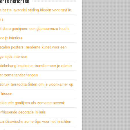
ente berichten
 beste lavendel styling ideeën voor rust in
is
rt deco gordijnen: een glamoureuze touch
or je interieur
etalen posters: moderne kunst voor een
gentijds interieur
tobehang inspiratie: transformeer je ruimte
et zomerlandschappen
bruik terracotta tinten om je woonkamer op
 frissen
ekleurde gordijnen als zomerse accent:
rfrissende decoratie in huis
andinavische zomertips voor het inrichten