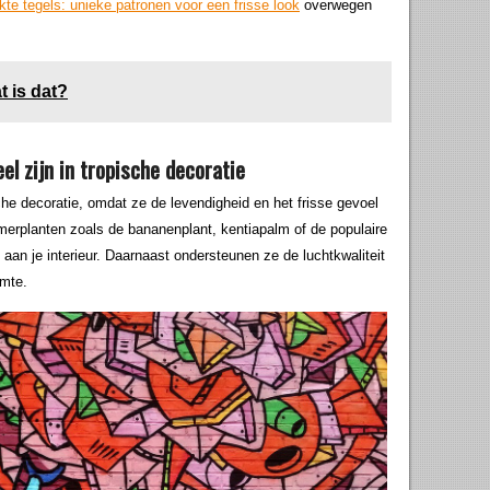
 tegels: unieke patronen voor een frisse look
overwegen
t is dat?
l zijn in tropische decoratie
che decoratie, omdat ze de levendigheid en het frisse gevoel
merplanten zoals de bananenplant, kentiapalm of de populaire
aan je interieur. Daarnaast ondersteunen ze de luchtkwaliteit
imte.