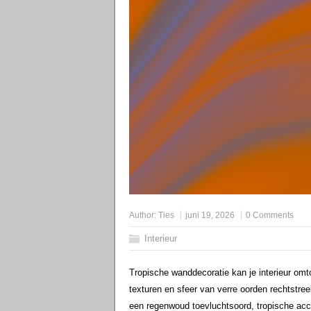
Author:
Ties
juni 19, 2026
0 Comments
Interieur
Tropische wanddecoratie kan je interieur omto
texturen en sfeer van verre oorden rechtstree
een regenwoud toevluchtsoord, tropische acc