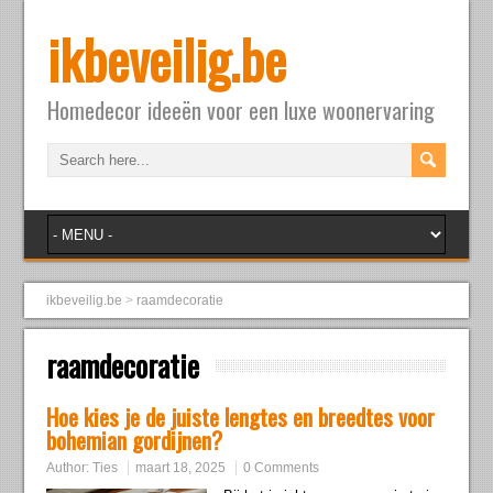
ikbeveilig.be
Homedecor ideeën voor een luxe woonervaring
ikbeveilig.be
>
raamdecoratie
raamdecoratie
Hoe kies je de juiste lengtes en breedtes voor
bohemian gordijnen?
Author:
Ties
maart 18, 2025
0 Comments