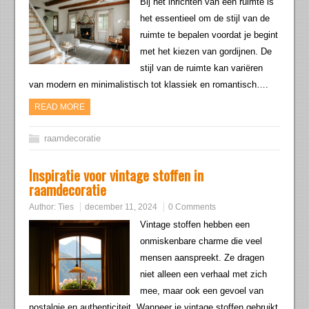
Bij het inrichten van een ruimte is
het essentieel om de stijl van de
ruimte te bepalen voordat je begint
met het kiezen van gordijnen. De
stijl van de ruimte kan variëren
van modern en minimalistisch tot klassiek en romantisch….
READ MORE
raamdecoratie
Inspiratie voor vintage stoffen in
raamdecoratie
Author:
Ties
december 11, 2024
0 Comments
Vintage stoffen hebben een
onmiskenbare charme die veel
mensen aanspreekt. Ze dragen
niet alleen een verhaal met zich
mee, maar ook een gevoel van
nostalgie en authenticiteit. Wanneer je vintage stoffen gebruikt