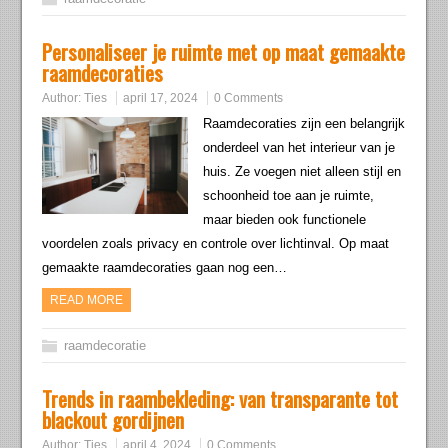
Personaliseer je ruimte met op maat gemaakte
raamdecoraties
Author:
Ties
april 17, 2024
0 Comments
Raamdecoraties zijn een belangrijk
onderdeel van het interieur van je
huis. Ze voegen niet alleen stijl en
schoonheid toe aan je ruimte,
maar bieden ook functionele
voordelen zoals privacy en controle over lichtinval. Op maat
gemaakte raamdecoraties gaan nog een…
READ MORE
raamdecoratie
Trends in raambekleding: van transparante tot
blackout gordijnen
Author:
Ties
april 4, 2024
0 Comments