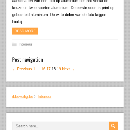
aanschaffen van een foto op aluminium bestaat veelal de
keuze uit twee soorten aluminium. De eerste soort is print op
geborsteld aluminium. De witte delen van de foto krijgen
hierbij…
READ MORE
Interieur
Post navigation
← Previous
1
…
16
17
18
19
Next →
ikbeveilig.be
>
Interieur